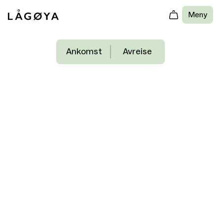
Meny
—
Sameiet Lågøya
Opplevelser
Spørsmål og svar
Org. nr. 930 859 745
Om Lågøya
Adkomst
Kontakt
Bestillingsvilkår
Alle hytter
Send tilbakemelding